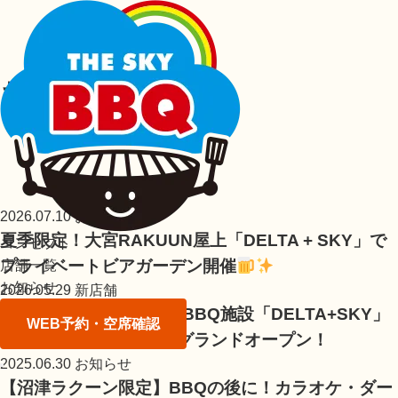
お知らせ
2026.07.10
お知らせ
夏季限定！大宮RAKUUN屋上「DELTA + SKY」で
コンセプト
プライベートビアガーデン開催
店舗一覧
お知らせ
2026.05.29
新店舗
大宮RAKUUN屋上にBBQ施設「DELTA+SKY」
WEB予約・空席確認
が2026年6月1日（月）グランドオープン！
2025.06.30
お知らせ
【沼津ラクーン限定】BBQの後に！カラオケ・ダー