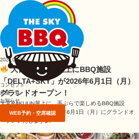
2026.05.29
大宮RAKUUN屋上にBBQ施設
「DELTA+SKY」が2026年6月1日（月）
コンセプト
グランドオープン！
店舗一覧
お知らせ
大宮RAKUUN屋上に、手ぶらで楽しめるBBQ施設
「DELTA+SKY」が2026年6月1日（月）にグランドオ
WEB予約・空席確認
ープンいたします